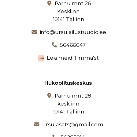
Pärnu mnt 26
Kesklinn
10141 Tallinn
info@ursulailustuudio.ee
56466647
Leia meid Timma'st
Ilukoolituskeskus
Pärnu mnt 28
kesklinn
10141 Tallinn
ursulasats@gmail.com