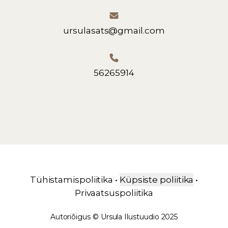
ursulasats@gmail.com
56265914
Tühistamispoliitika
•
Küpsiste poliitika
•
Privaatsuspoliitika
Autoriõigus
©
Ursula Ilustuudio
2025